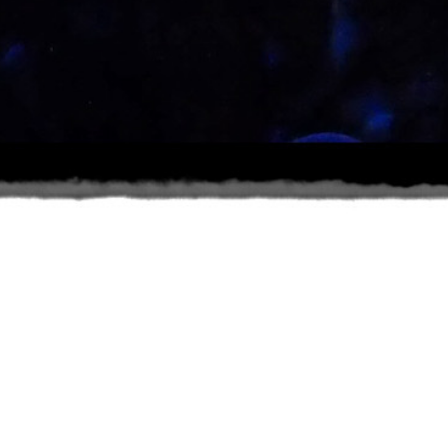
MUSIQUES EN LIBERTÉ
Association évènementielle musicale
Ramatuelle